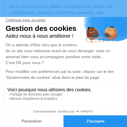
Nous vous invitons à utiliser cet espace pour laisser vos
condoléances, partager des photos souvenirs, une
anecdote ou exprimer vos pensées à travers des poèmes
ou des textes. Cet endroit est un lieu d'expression dédié à
honorer la mémoire de Mario BARROSO GONCALVES.
Je rends hommage
Cérémonie religieuse
Ce service se déroulera dans l'intimité familiale
Je rends hommage
Déroulé des obsèques
10
Cérémonie religieuse
Faire-part
Hommages