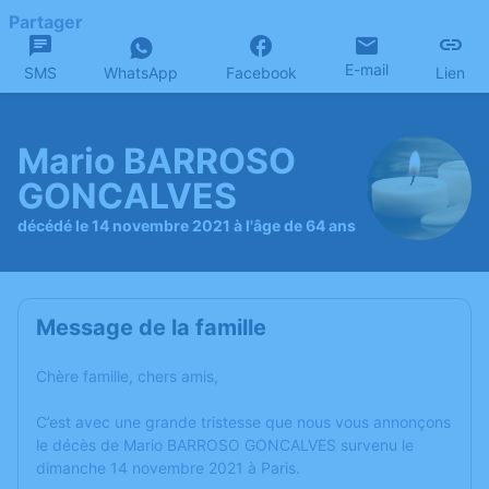
Partager
E-mail
SMS
WhatsApp
Facebook
Lien
Mario BARROSO
GONCALVES
décédé le 14 novembre 2021 à l'âge de 64 ans
Message de la famille
Chère famille, chers amis,
C’est avec une grande tristesse que nous vous annonçons
le décès de Mario BARROSO GONCALVES survenu le
dimanche 14 novembre 2021 à Paris.