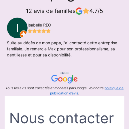
12 avis de familles
4.7/5
Isabelle REO
Suite au décès de mon papa, j'ai contacté cette entreprise
T
familiale. Je remercie Max pour son professionnalisme, sa
j
gentillesse et pour sa disponibilité.
l
M
et
Tous les avis sont collectés et modérés par Google. Voir notre
politique de
publication d’avis
.
Nous contacter