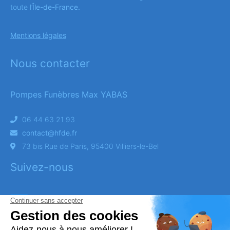
toute l’
Île-de-France.
Mentions légales
Nous contacter
Pompes Funèbres Max YABAS
06 44 63 21 93
contact@hfde.fr
73 bis Rue de Paris, 95400 Villiers-le-Bel
Suivez-nous
Obtenez un devis