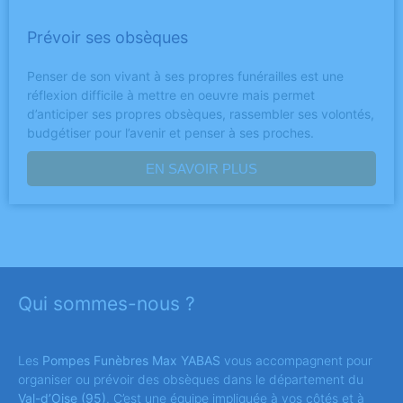
Prévoir ses obsèques
Penser de son vivant à ses propres funérailles est une
réflexion difficile à mettre en oeuvre mais permet
d’anticiper ses propres obsèques, rassembler ses volontés,
budgétiser pour l’avenir et penser à ses proches.
EN SAVOIR PLUS
Qui sommes-nous ?
Les
Pompes Funèbres Max YABAS
vous accompagnent pour
organiser ou prévoir des obsèques dans le département du
Val-d’Oise
(95)
. C’est une équipe impliquée à vos côtés et à