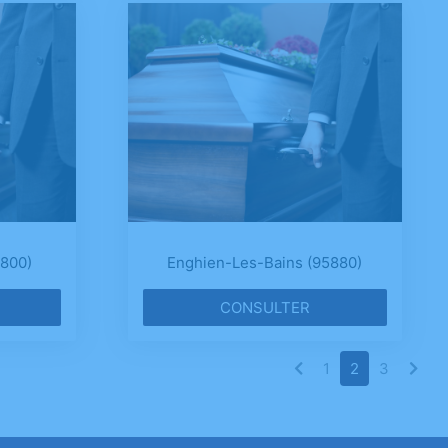
3800)
Enghien-Les-Bains (95880)
CONSULTER
1
2
3