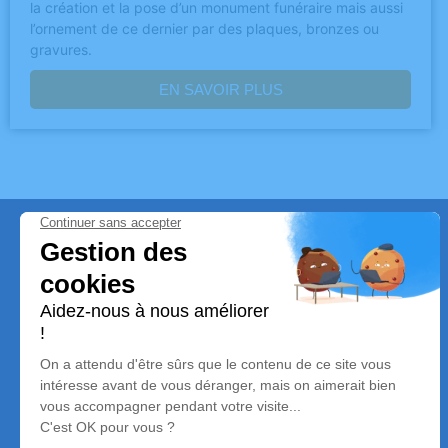
la création et la pose d’un monument funéraire mais aussi
l’ornement de ce dernier par des plaques, bronzes ou
gravures.
EN SAVOIR PLUS
Qui sommes-nous ?
Les
Pompes Funèbres Max YABAS
vous accompagnent
pour organiser ou prévoir des obsèques dans le
département du
Val-d’Oise
(95)
. C’est une équipe impliquée
à vos côtés et à votre écoute. Retrouvez-nous sur notre
agence de pompes funèbres à
Villiers-le-Bel.
Prise en
charge immédiate dans toute l’
Île-de-France.