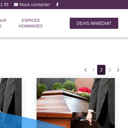
Nous contacter
 21 93
AUX
ESPACES
DEVIS IMMÉDIAT
S
HOMMAGES
1
2
3